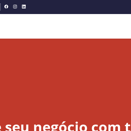
 seu negócio com t