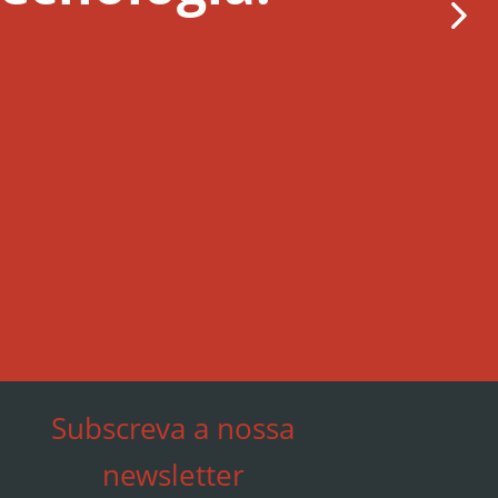
Subscreva a nossa
newsletter